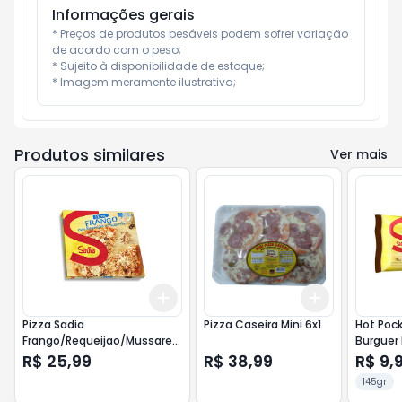
Informações gerais
* Preços de produtos pesáveis podem sofrer variação 
de acordo com o peso;

* Sujeito à disponibilidade de estoque;

* Imagem meramente ilustrativa;
Produtos similares
Ver mais
Add
Add
+
3
+
5
+
10
+
3
+
5
+
1
Pizza Sadia
Pizza Caseira Mini 6x1
Hot Pock
Frango/Requeijao/Mussarela
Burguer
460gr
145gr
R$ 25,99
R$ 38,99
R$ 9,
145gr