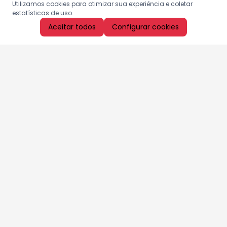
Utilizamos cookies para otimizar sua experiência e coletar
estatísticas de uso.
Aceitar todos
Configurar cookies
Aproveite as nossas promoções!
Cadastre seu e-mail e receba ofertas exclusivas.
QUERO RECEBER