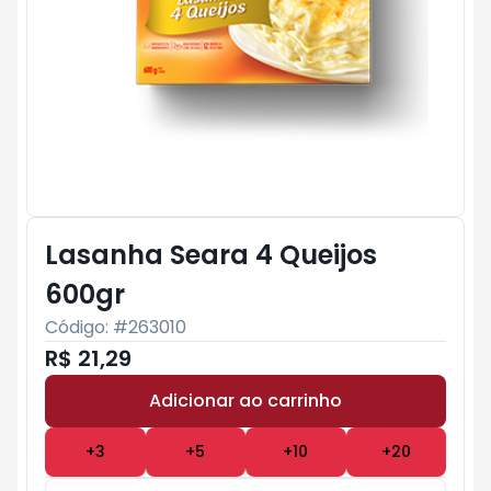
Lasanha Seara 4 Queijos
600gr
Código: #
263010
R$ 21,29
Adicionar ao carrinho
Subtotal:
R$ 0
+
3
+
5
+
10
+
20