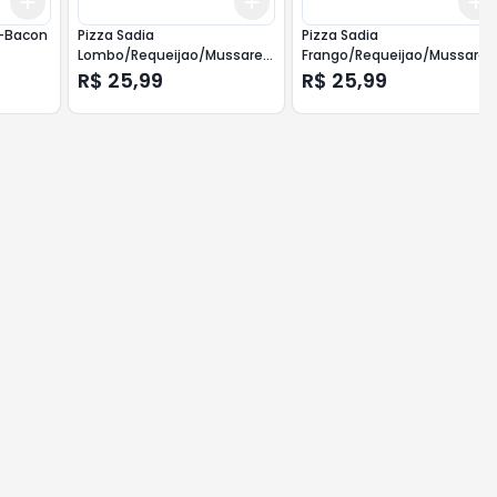
Add
Add
Add
+
3
+
5
+
10
+
3
+
5
+
10
X-Bacon
Pizza Sadia
Pizza Sadia
Lombo/Requeijao/Mussarela
Frango/Requeijao/Mussarel
460gr
460gr
R$ 25,99
R$ 25,99