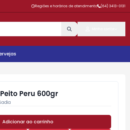
Regiões e horários de atendimento
(64) 3413-0131
Minha conta
ervejas
Peito Peru 600gr
Sadia
Adicionar ao carrinho
Subtotal:
R$ 0,00