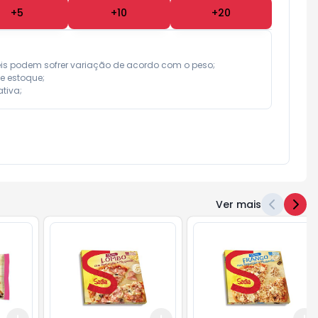
+
5
+
10
+
20
eis podem sofrer variação de acordo com o peso;

e estoque;

tiva;
Ver mais