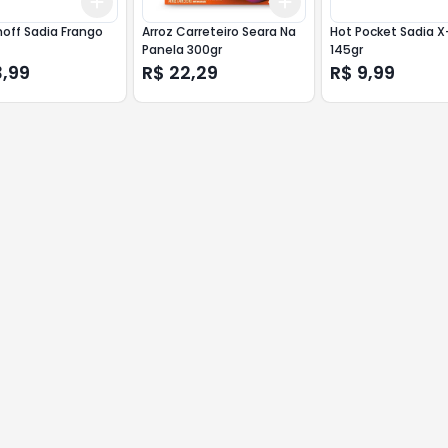
Add
Add
10
+
3
+
5
+
10
+
3
+
5
+
10
off Sadia Frango
Arroz Carreteiro Seara Na
Hot Pocket Sadia 
Panela 300gr
145gr
3,99
R$ 22,29
R$ 9,99