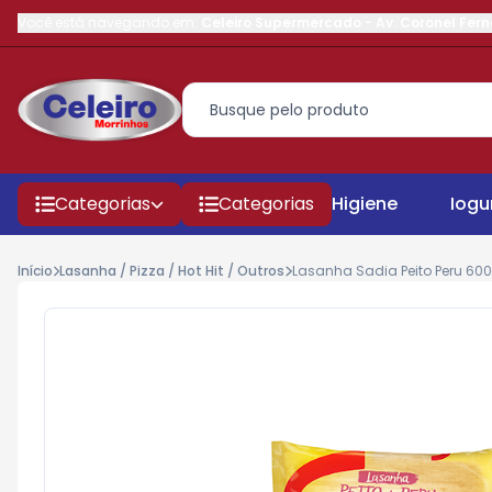
Você está navegando em:
Celeiro Supermercado
-
Av. Coronel Fer
Categorias
Categorias
Higiene
Iogu
Início
Lasanha / Pizza / Hot Hit / Outros
Lasanha Sadia Peito Peru 600