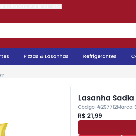
nando Barbosa
,
Morrinhos
-
GO
rtes
Pizzas & Lasanhas
Refrigerantes
C
gr
Lasanha Sadia 
Código: #
297712
Marca:
R$ 21,99