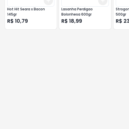
Add
Add
+
3
+
5
+
10
+
3
+
5
+
Hot Hit Seara x Bacon
Lasanha Perdigao
Strogon
145gr
Bolonhesa 600gr
500gr
R$ 10,79
R$ 18,99
R$ 2