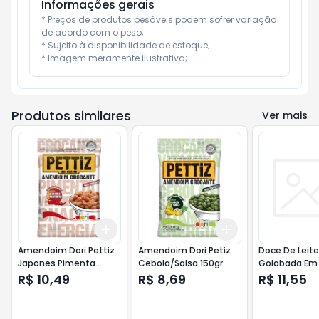
Informações gerais
* Preços de produtos pesáveis podem sofrer variação 
de acordo com o peso;

* Sujeito à disponibilidade de estoque;

* Imagem meramente ilustrativa;
Produtos similares
Ver mais
Add
Add
+
3
+
5
+
10
+
3
+
5
+
10
Amendoim Dori Pettiz
Amendoim Dori Petiz
Doce De Leite
Japones Pimenta
Cebola/Salsa 150gr
Goiabada Em 
Vermelha 120gr
Maranata 45
R$ 10,49
R$ 8,69
R$ 11,55