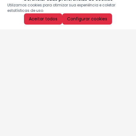
Utilizamos cookies para otimizar sua experiência e coletar
estatísticas de uso.
Aceitar todos
Configurar cookies
Aproveite as nossas promoções!
Cadastre seu e-mail e receba ofertas exclusivas.
QUERO RECEBER