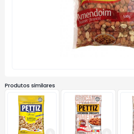
Produtos similares
Add
Add
+
3
+
5
+
10
+
3
+
5
+