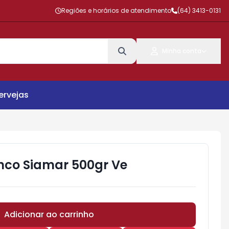
Regiões e horários de atendimento
(64) 3413-0131
Minha conta
ervejas
co Siamar 500gr Ve
Adicionar ao carrinho
Subtotal:
R$ 0,00