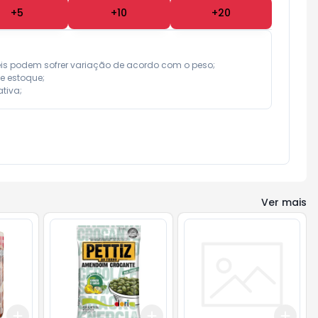
+
5
+
10
+
20
eis podem sofrer variação de acordo com o peso;

e estoque;

tiva;
Ver mais
Add
Add
Add
+
3
+
5
+
10
+
3
+
5
+
10
+
3