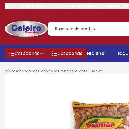
Você está navegando em:
Celeiro Supermercado
-
Av. Coronel Fer
Categorias
Categorias
Higiene
Iogu
Início
Amendoim
Amendoim Branco Siamar 500gr Ve