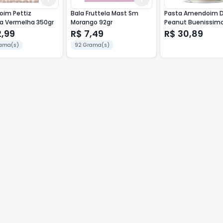
im Pettiz
Bala Fruttela Mast Sm
Pasta Amendoim D
a Vermelha 350gr
Morango 92gr
Peanut Buenissimo
2,99
R$ 7,49
R$ 30,89
ama(s)
92 Grama(s)