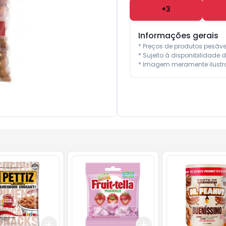
+
3
Informações gerais
* Preços de produtos pesáv
* Sujeito à disponibilidade d
* Imagem meramente ilustra
Add
Add
10
+
3
+
5
+
10
+
3
+
5
+
10