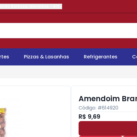
nando Barbosa
,
Morrinhos
-
GO
rtes
Pizzas & Lasanhas
Refrigerantes
C
Amendoim Bran
Código: #
614920
R$ 9,69