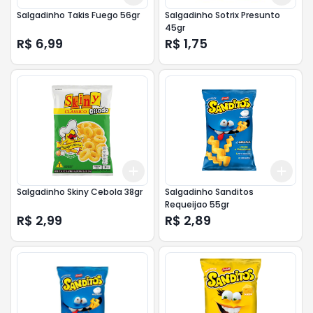
Salgadinho Takis Fuego 56gr
Salgadinho Sotrix Presunto
45gr
R$ 6,99
R$ 1,75
Add
Add
+
3
+
5
+
10
+
3
Salgadinho Skiny Cebola 38gr
Salgadinho Sanditos
Requeijao 55gr
R$ 2,99
R$ 2,89