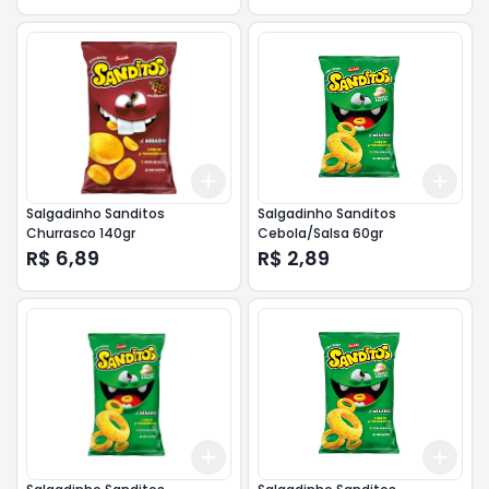
Add
Add
+
3
+
5
+
10
+
3
Salgadinho Sanditos
Salgadinho Sanditos
Churrasco 140gr
Cebola/Salsa 60gr
R$ 6,89
R$ 2,89
Add
Add
+
3
+
5
+
10
+
3