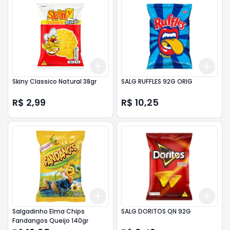
Add
Add
+
3
+
5
+
10
+
3
Skiny Classico Natural 38gr
SALG RUFFLES 92G ORIG
R$ 2,99
R$ 10,25
Add
Add
+
3
+
5
+
10
+
3
Salgadinho Elma Chips
SALG DORITOS QN 92G
Fandangos Queijo 140gr