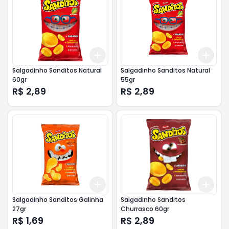
Add
Add
+
3
+
5
+
10
+
3
Salgadinho Sanditos Natural
Salgadinho Sanditos Natural
60gr
55gr
R$ 2,89
R$ 2,89
Add
Add
+
3
+
5
+
10
+
3
Salgadinho Sanditos Galinha
Salgadinho Sanditos
27gr
Churrasco 60gr
R$ 1,69
R$ 2,89