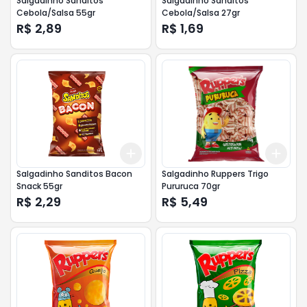
Salgadinho Sanditos
Salgadinho Sanditos
Cebola/Salsa 55gr
Cebola/Salsa 27gr
R$ 2,89
R$ 1,69
Add
Add
+
3
+
5
+
10
+
3
Salgadinho Sanditos Bacon
Salgadinho Ruppers Trigo
Snack 55gr
Pururuca 70gr
R$ 2,29
R$ 5,49