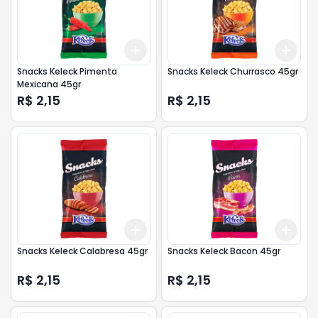
Add
Add
+
3
+
5
+
10
+
3
Snacks Keleck Pimenta
Snacks Keleck Churrasco 45gr
Mexicana 45gr
R$ 2,15
R$ 2,15
Add
Add
+
3
+
5
+
10
+
3
Snacks Keleck Calabresa 45gr
Snacks Keleck Bacon 45gr
R$ 2,15
R$ 2,15