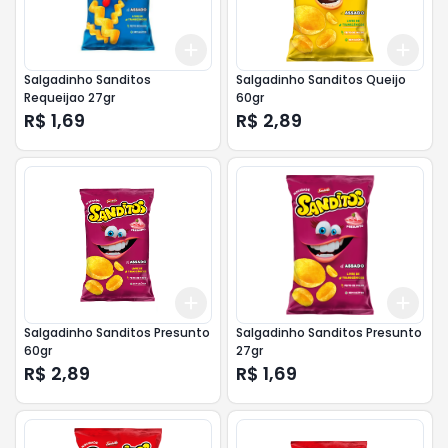
Add
Add
+
3
+
5
+
10
+
3
Salgadinho Sanditos
Salgadinho Sanditos Queijo
Requeijao 27gr
60gr
R$ 1,69
R$ 2,89
Add
Add
+
3
+
5
+
10
+
3
Salgadinho Sanditos Presunto
Salgadinho Sanditos Presunto
60gr
27gr
R$ 2,89
R$ 1,69