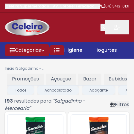
Celeiro Supermercado
-
Av. Coronel Fernando Barbosa
(64) 3413-0131
,
Morrinhos
Categorias
Higiene
Iogurtes
P
Início
Salgadinho - Mercearia
Promoções
Açougue
Bazar
Bebidas
Todos
Achocolatado
Adoçante
Alim
193
resultados para
"
Salgadinho -
Filtros
Mercearia
"