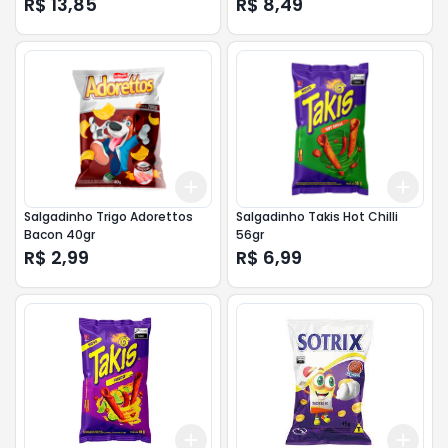
R$ 13,85
R$ 8,49
Add
Add
+
3
+
5
+
10
+
3
Salgadinho Trigo Adorettos
Salgadinho Takis Hot Chilli
Bacon 40gr
56gr
R$ 2,99
R$ 6,99
Add
Add
+
3
+
5
+
10
+
3