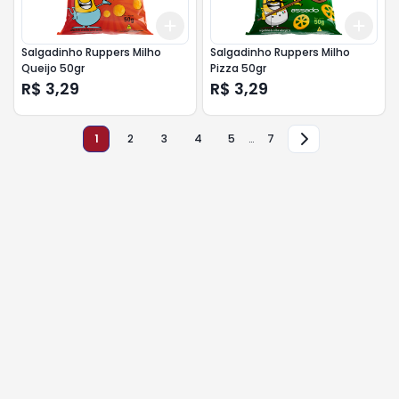
Add
Add
+
3
+
5
+
10
+
3
Salgadinho Ruppers Milho
Salgadinho Ruppers Milho
Queijo 50gr
Pizza 50gr
R$ 3,29
R$ 3,29
1
2
3
4
5
…
7