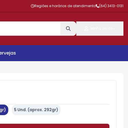
Regiões e horários de atendimento
(64) 3413-0131
Minha conta
ervejas
gr)
5 Und. (aprox. 292gr)