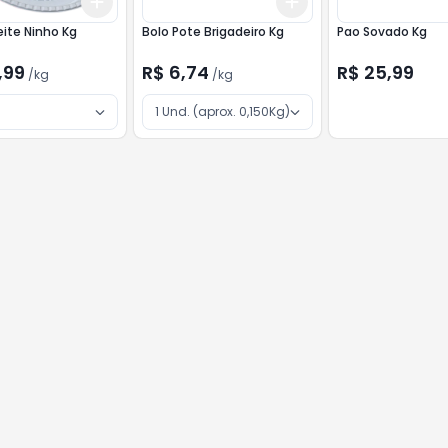
Add
Add
kg
+
3
kg
+
5
kg
+
3
kg
+
5
kg
eite Ninho Kg
Bolo Pote Brigadeiro Kg
Pao Sovado Kg
,99
R$ 6,74
R$ 25,99
/
kg
/
kg
1 Und. (aprox. 0,150Kg)