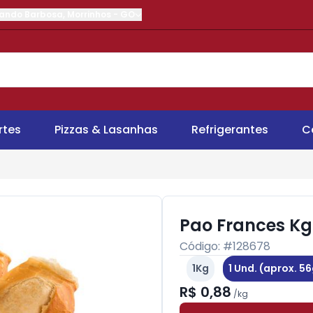
nando Barbosa
,
Morrinhos
-
GO
rtes
Pizzas & Lasanhas
Refrigerantes
C
Pao Frances Kg
Código: #
128678
1Kg
1 Und. (aprox. 56
R$ 0,88
/
kg