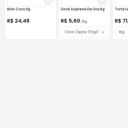
Add
Add
+
3
+
5
+
10
+
3
kg
+
5
Bolo Coco Kg
Doce Surpresa De Uva Kg
Torta L
R$ 24,49
R$ 5,60
R$ 71
/
kg
1 Und. (aprox 170gr)
1Kg