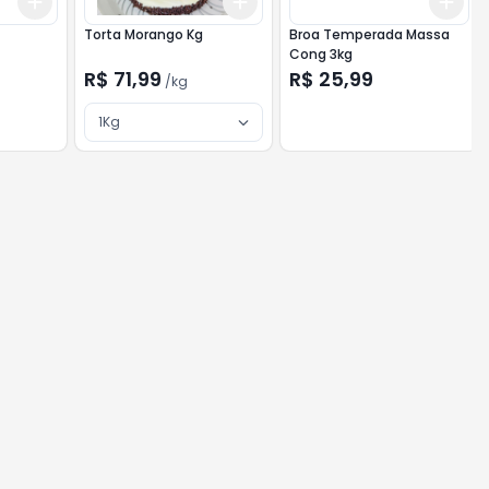
Add
Add
Add
+
3
+
5
+
10
+
3
kg
+
5
kg
+
3
Torta Morango Kg
Broa Temperada Massa
Cong 3kg
R$ 71,99
R$ 25,99
/
kg
1Kg