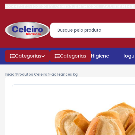
Você está navegando em:
Celeiro Supermercado
-
Av. Coronel Fer
Categorias
Categorias
Higiene
Iogu
Início
Produtos Celeiro
Pao Frances Kg