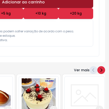
Adicionar ao carrinho
Subtotal:
R$ 0,00
+
5
kg
+
10
kg
+
20
kg
eis podem sofrer variação de acordo com o peso;

e estoque;

tiva;
Ver mais