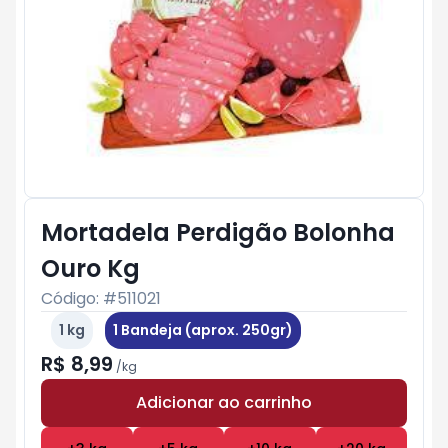
Mortadela Perdigão Bolonha
Ouro Kg
Código: #
511021
1 kg
1 Bandeja (aprox. 250gr)
R$ 8,99
/
kg
Adicionar ao carrinho
Subtotal:
R$ 0