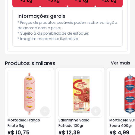
+
3
kg
+
5
kg
+
10
kg
+
20
kg
Informações gerais
* Preços de produtos pesáveis podem sofrer variação 
de acordo com o peso;

* Sujeito à disponibilidade de estoque;

* Imagem meramente ilustrativa;
Produtos similares
Ver mais
Add
Add
+
3
+
5
+
10
+
3
+
5
+
10
Mortadela Frango
Salaminho Sadia
Mortadela Su
Friato 1kg
Fatiado 100gr
Seara 400gr
R$ 10,75
R$ 12,39
R$ 4,99