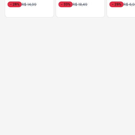
R$ 14,99
R$ 18,49
R$ 6,
-
28
%
-
33
%
-
29
%