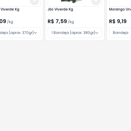
Add
Add
10
+
3
kg
+
5
kg
+
3
kg
+
5
kg
Viverde Kg
Jilo Viverde Kg
Morango Un
,09
R$ 7,59
R$ 9,19
/
kg
/
kg
deja (aprox. 370gr)
1 Bandeja (aprox. 380gr)
Bandeja