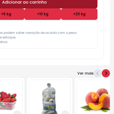
Adicionar ao carrinho
Subtotal:
R$ 0,00
+
5
kg
+
10
kg
+
20
kg
eis podem sofrer variação de acordo com o peso;

e estoque;

tiva;
Ver mais