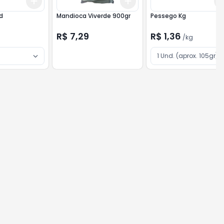
Add
Add
A
+
3
+
5
+
10
+
3
+
5
+
10
d
Mandioca Viverde 900gr
Pessego Kg
R$ 7,29
R$ 1,36
/
kg
1 Und. (aprox. 105gr)