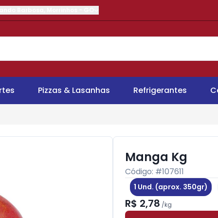
nando Barbosa
,
Morrinhos
-
GO
rtes
Pizzas & Lasanhas
Refrigerantes
C
Manga Kg
Código: #
107611
1 Und. (aprox. 350gr)
R$ 2,78
/
kg