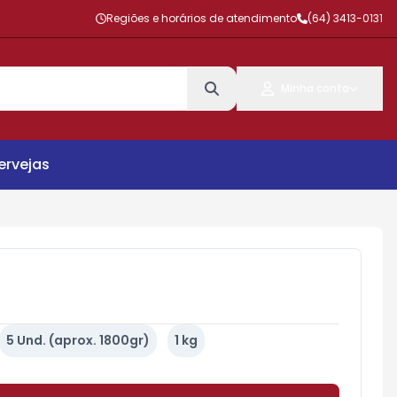
Regiões e horários de atendimento
(64) 3413-0131
Minha conta
ervejas
5 Und. (aprox. 1800gr)
1 kg