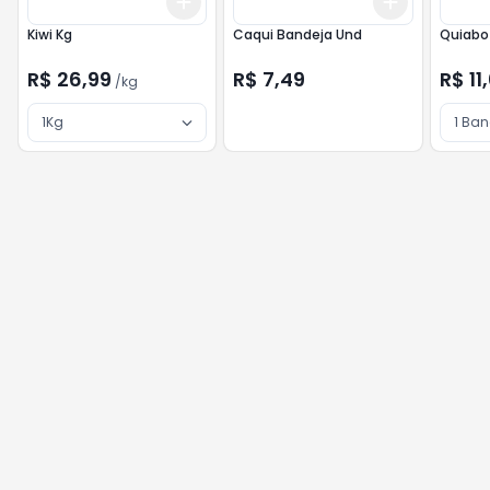
Add
Add
+
3
kg
+
5
kg
+
3
+
5
+
Kiwi Kg
Caqui Bandeja Und
Quiabo 
R$ 26,99
R$ 7,49
R$ 11
/
kg
1Kg
1 Ban