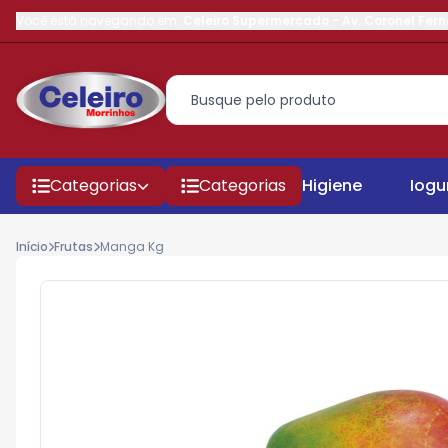
Você está navegando em:
Celeiro Supermercado
-
Av. Coronel Fer
Categorias
Categorias
Higiene
Iogu
Início
Frutas
Manga Kg