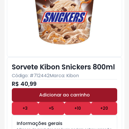
Sorvete Kibon Snickers 800ml
Código: #
712442
Marca:
Kibon
R$ 40,99
Adicionar ao carrinho
Subtotal:
R$ 0
+
3
+
5
+
10
+
20
Informações gerais