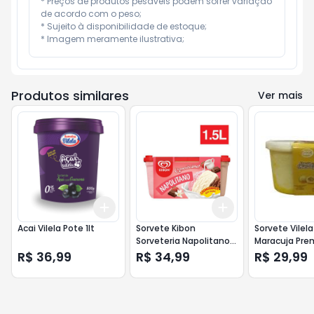
* Preços de produtos pesáveis podem sofrer variação 
de acordo com o peso;

* Sujeito à disponibilidade de estoque;

* Imagem meramente ilustrativa;
Produtos similares
Ver mais
Add
Add
+
3
+
5
+
10
+
3
+
5
+
10
Acai Vilela Pote 1lt
Sorvete Kibon
Sorvete Vilel
Sorveteria Napolitano
Maracuja Prem
1,5lt
R$ 36,99
R$ 34,99
R$ 29,99