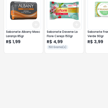
Add
Add
+
3
+
5
+
10
+
3
+
5
+
10
Sabonete Albany Masc
Sabonete Davene La
Sabonete Fran
Laranja 85gr
Flore Cereja 150gr
Verde 90gr
R$ 1,99
R$ 4,99
R$ 3,99
150 Grama(s)