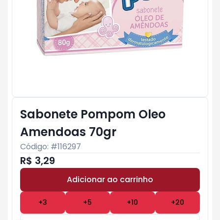
Sabonete Pompom Oleo
Amendoas 70gr
Código: #
116297
R$ 3,29
Adicionar ao carrinho
Subtotal:
R$ 0
+
3
+
5
+
10
+
20