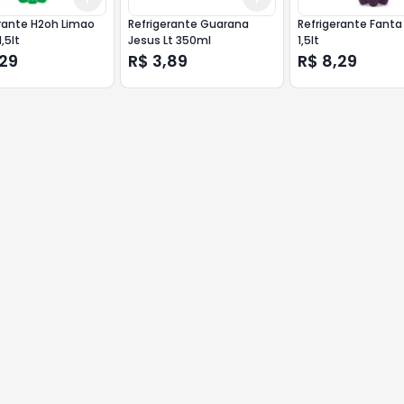
rante H2oh Limao
Refrigerante Guarana
Refrigerante Fanta
,5lt
Jesus Lt 350ml
1,5lt
,29
R$ 3,89
R$ 8,29