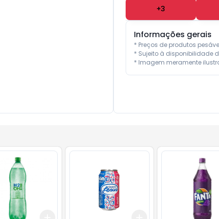
+
3
Informações gerais
* Preços de produtos pesáv
* Sujeito à disponibilidade d
* Imagem meramente ilustra
Add
Add
10
+
3
+
5
+
10
+
3
+
5
+
10