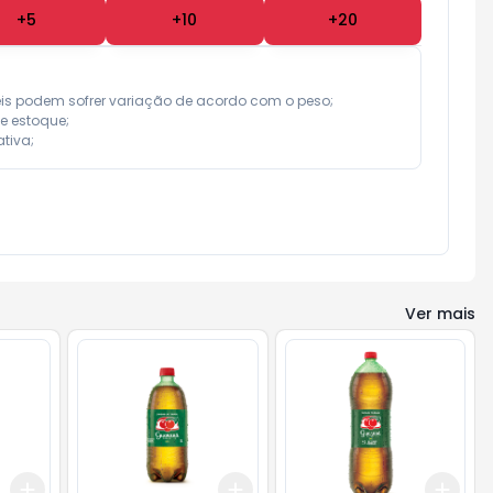
+
5
+
10
+
20
eis podem sofrer variação de acordo com o peso;

e estoque;

tiva;
Ver mais
Add
Add
Add
+
3
+
5
+
10
+
3
+
5
+
10
+
3