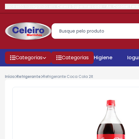
Você está navegando em:
Celeiro Supermercado
-
Av. Coronel Fer
Categorias
Categorias
Higiene
Iogu
Início
Refrigerante
Refrigerante Coca Cola 2lt