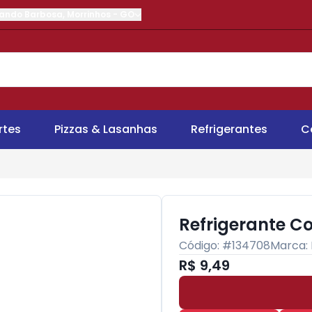
nando Barbosa
,
Morrinhos
-
GO
rtes
Pizzas & Lasanhas
Refrigerantes
C
Refrigerante Co
Código: #
134708
Marca:
R$ 9,49