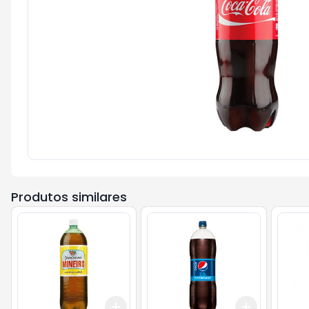
Produtos similares
Add
Add
+
3
+
5
+
10
+
3
+
5
+