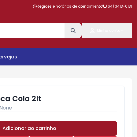
Regiões e horários de atendimento
(64) 3413-0131
Minha conta
ervejas
ca Cola 2lt
None
Adicionar ao carrinho
Subtotal:
R$ 0,00