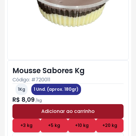
Mousse Sabores Kg
Código: #
720011
1Kg
1 Und. (aprox. 180gr)
R$ 8,09
/
kg
Adicionar ao carrinho
Subtotal:
R$ 0
+
3
kg
+
5
kg
+
10
kg
+
20
kg