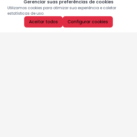
Gerenciar suas preferências de cookies
Utilizamos cookies para otimizar sua experiência e coletar
estatísticas de uso.
Aceitar todos
Configurar cookies
Aproveite as nossas promoções!
Cadastre seu e-mail e receba ofertas exclusivas.
QUERO RECEBER