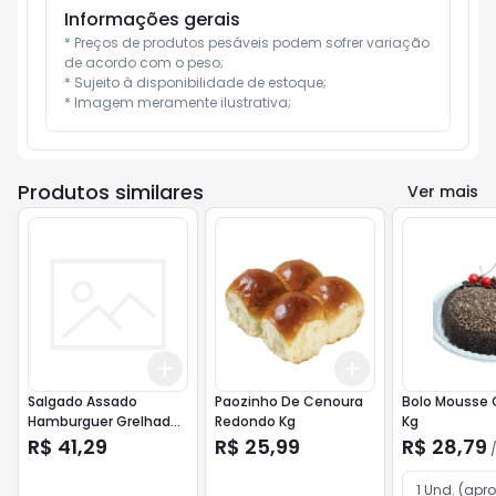
Informações gerais
* Preços de produtos pesáveis podem sofrer variação 
de acordo com o peso;

* Sujeito à disponibilidade de estoque;

* Imagem meramente ilustrativa;
Produtos similares
Ver mais
Add
Add
+
3
+
5
+
10
+
3
+
5
+
10
Salgado Assado
Paozinho De Cenoura
Bolo Mousse 
Hamburguer Grelhado
Redondo Kg
Kg
Kg
R$ 41,29
R$ 25,99
R$ 28,79
1 Und. (apro