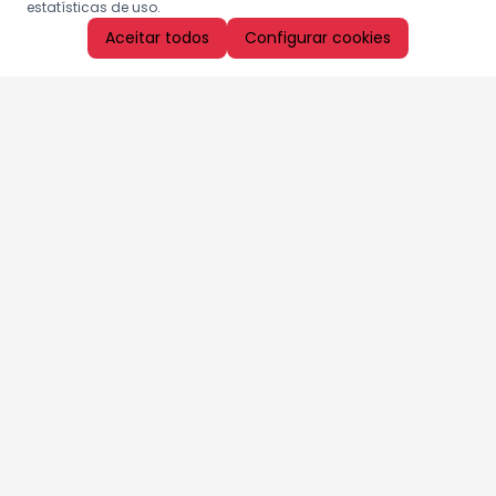
estatísticas de uso.
Aceitar todos
Configurar cookies
Aproveite as nossas promoções!
Cadastre seu e-mail e receba ofertas exclusivas.
QUERO RECEBER