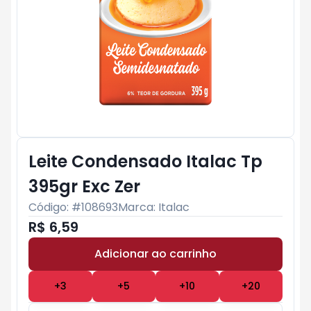
Leite Condensado Italac Tp
395gr Exc Zer
Código: #
108693
Marca:
Italac
R$ 6,59
Adicionar ao carrinho
Subtotal:
R$ 0
+
3
+
5
+
10
+
20