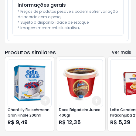
Informações gerais
* Preços de produtos pesáveis podem sofrer variação 
de acordo com o peso;

* Sujeito à disponibilidade de estoque;

* Imagem meramente ilustrativa;
Produtos similares
Ver mais
Add
Add
+
3
+
5
+
10
+
3
+
5
+
10
Chantilly Fleischmann
Doce Brigadeiro Junco
Leite Conde
Gran Finale 200ml
400gr
Piracanjuba 2
R$ 9,49
R$ 12,35
R$ 5,39