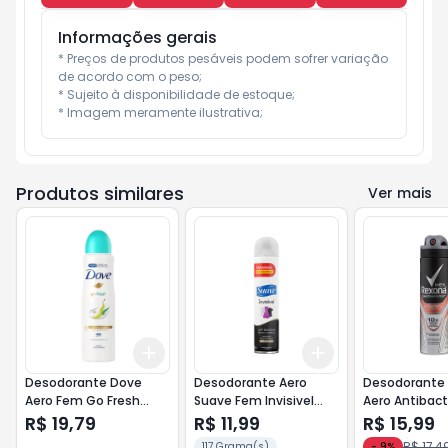
Informações gerais
* Preços de produtos pesáveis podem sofrer variação 
de acordo com o peso;

* Sujeito à disponibilidade de estoque;

* Imagem meramente ilustrativa;
Produtos similares
Ver mais
Add
Add
+
3
+
5
+
10
+
3
+
5
+
10
Desodorante Dove
Desodorante Aero
Desodorante
Aero Fem Go Fresh
Suave Fem Invisivel
Aero Antibact
Pera e Aloe Vera 150ml
Prom 117gr
Men 150
R$ 19,79
R$ 11,99
R$ 15,99
R$ 17,4
117 Grama(s)
-
9
%