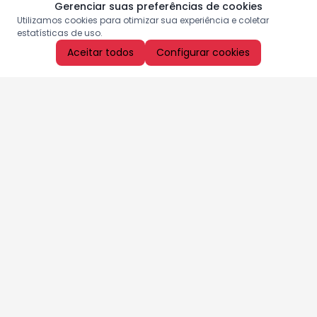
Gerenciar suas preferências de cookies
Utilizamos cookies para otimizar sua experiência e coletar
estatísticas de uso.
Aceitar todos
Configurar cookies
Aproveite as nossas promoções!
Cadastre seu e-mail e receba ofertas exclusivas.
QUERO RECEBER