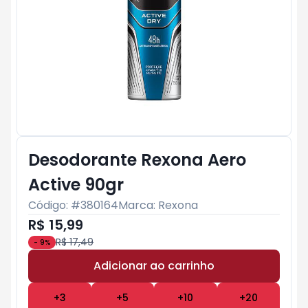
Desodorante Rexona Aero
Active 90gr
Código: #
380164
Marca:
Rexona
R$ 15,99
R$ 17,49
-
9
%
Adicionar ao carrinho
Subtotal:
R$ 0
+
3
+
5
+
10
+
20