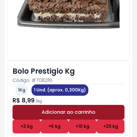
Bolo Prestigio Kg
Código: #
708216
1Kg
1 Und. (aprox. 0,300Kg)
R$ 8,99
/
kg
Adicionar ao carrinho
Subtotal:
R$ 0
+
3
kg
+
5
kg
+
10
kg
+
20
kg