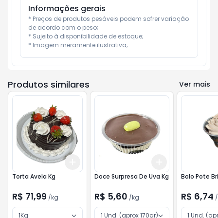
Informações gerais
* Preços de produtos pesáveis podem sofrer variação 
de acordo com o peso;

* Sujeito à disponibilidade de estoque;

* Imagem meramente ilustrativa;
Produtos similares
Ver mais
Add
Add
+
3
kg
+
5
kg
+
3
kg
+
5
kg
Torta Avela Kg
Doce Surpresa De Uva Kg
Bolo Pote Br
R$ 71,99
R$ 5,60
R$ 6,74
/
kg
/
kg
/
1Kg
1 Und. (aprox 170gr)
1 Und. (ap