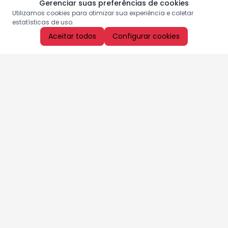
Gerenciar suas preferências de cookies
Utilizamos cookies para otimizar sua experiência e coletar
estatísticas de uso.
Aceitar todos
Configurar cookies
Aproveite as nossas promoções!
Cadastre seu e-mail e receba ofertas exclusivas.
QUERO RECEBER