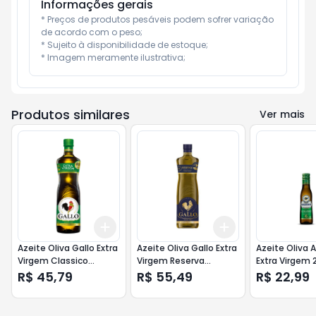
Informações gerais
* Preços de produtos pesáveis podem sofrer variação 
de acordo com o peso;

* Sujeito à disponibilidade de estoque;

* Imagem meramente ilustrativa;
Produtos similares
Ver mais
Add
Add
+
3
+
5
+
10
+
3
+
5
+
10
Azeite Oliva Gallo Extra
Azeite Oliva Gallo Extra
Azeite Oliva 
Virgem Classico
Virgem Reserva
Extra Virgem
Vd.500ml
Vd.500ml
R$ 45,79
R$ 55,49
R$ 22,99