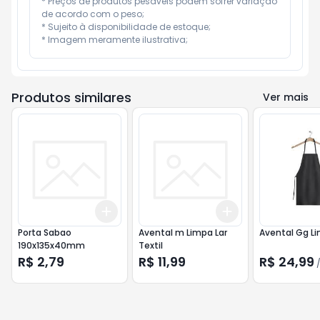
* Preços de produtos pesáveis podem sofrer variação 
de acordo com o peso;

* Sujeito à disponibilidade de estoque;

* Imagem meramente ilustrativa;
Produtos similares
Ver mais
Add
Add
+
3
+
5
+
10
+
3
+
5
+
10
Porta Sabao
Avental m Limpa Lar
Avental Gg Li
190x135x40mm
Textil
R$ 2,79
R$ 11,99
R$ 24,99