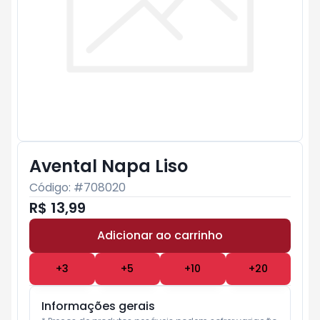
Avental Napa Liso
Código: #
708020
R$ 13,99
Adicionar ao carrinho
Subtotal:
R$ 0
+
3
+
5
+
10
+
20
Informações gerais