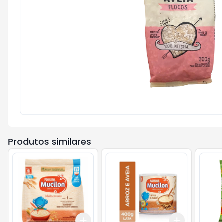
Produtos similares
Add
Add
+
3
+
5
+
10
+
3
+
5
+