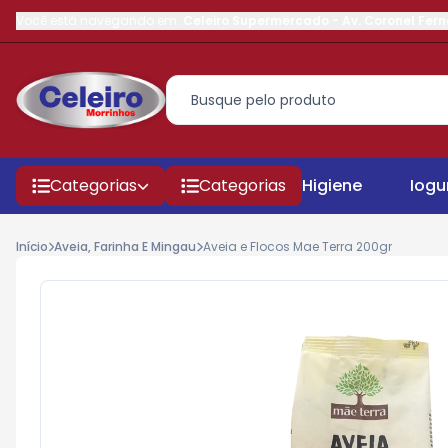
Você está navegando em:
Celeiro Supermercado
-
Av. Coronel Fer
Categorias
Categorias
Higiene
Iogu
Início
Aveia, Farinha E Mingau
Aveia e Flocos Mae Terra 200gr