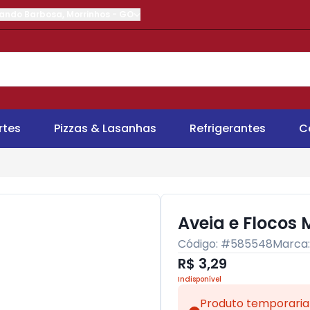
nando Barbosa
,
Morrinhos
-
GO
rtes
Pizzas & Lasanhas
Refrigerantes
C
Aveia e Flocos 
Código: #
585548
Marca
R$ 3,29
Indisponível
Produto temporaria