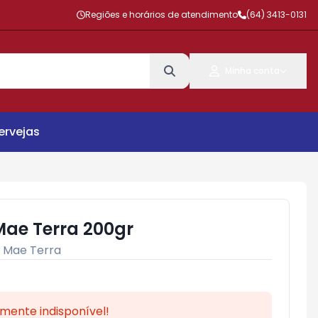
Regiões e horários de atendimento
(64) 3413-0131
Minha conta
ervejas
Mae Terra 200gr
:
Mae Terra
mente indisponível!