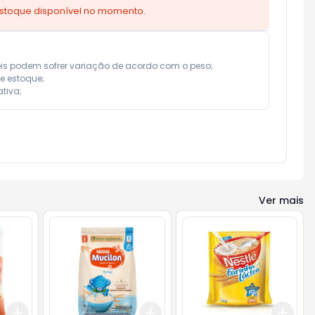
estoque disponível no momento.
eis podem sofrer variação de acordo com o peso;

e estoque;

tiva;
Ver mais
Add
Add
Add
+
3
+
5
+
10
+
3
+
5
+
10
+
3