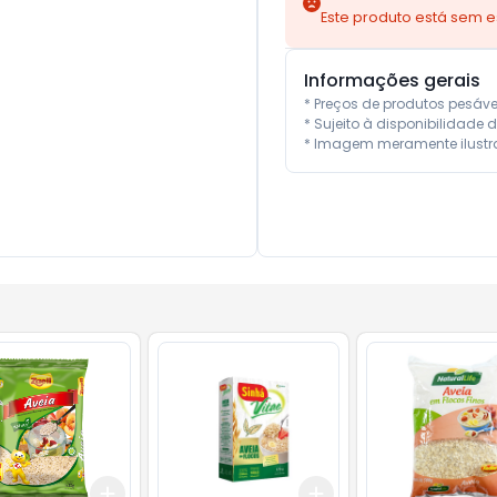
Este produto está sem 
Informações gerais
* Preços de produtos pesáv
* Sujeito à disponibilidade d
* Imagem meramente ilustra
Add
Add
10
+
3
+
5
+
10
+
3
+
5
+
10