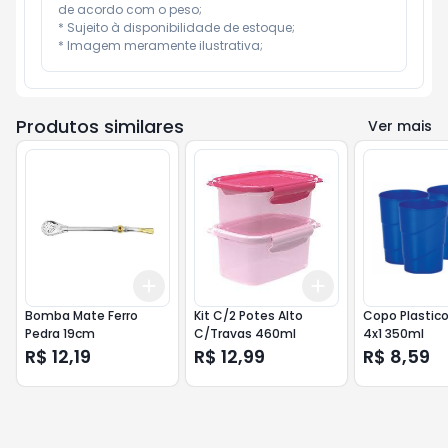
de acordo com o peso;

* Sujeito à disponibilidade de estoque;

* Imagem meramente ilustrativa;
Produtos similares
Ver mais
Add
Add
+
3
+
5
+
10
+
3
+
5
+
10
Bomba Mate Ferro
Kit C/2 Potes Alto
Copo Plastico
Pedra 19cm
C/Travas 460ml
4x1 350ml
R$ 12,19
R$ 12,99
R$ 8,59