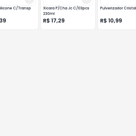
Silicone C/Transp
Xicara P/Cha Jc C/03pcs
Pulverizador Crist
230ml
,39
R$ 17,29
R$ 10,99