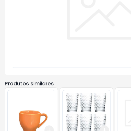
Produtos similares
Add
Add
+
3
+
5
+
10
+
3
+
5
+