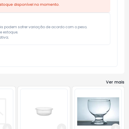
estoque disponível no momento.
eis podem sofrer variação de acordo com o peso;

e estoque;

tiva;
Ver mais
Add
Add
Add
+
3
+
5
+
10
+
3
+
5
+
10
+
3