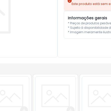
Este produto está sem 
Informações gerais
* Preços de produtos pesáv
* Sujeito à disponibilidade d
* Imagem meramente ilustra
Add
Add
10
+
3
+
5
+
10
+
3
+
5
+
10