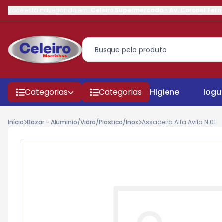
Você está navegando em:
Celeiro Supermercado
-
Av. Coronel Fer
Categorias
Categorias
Higiene
Iogu
Início
Bazar - Aluminio/Vidro/Plastico/Inox
Assadeira Alta Avila N.01