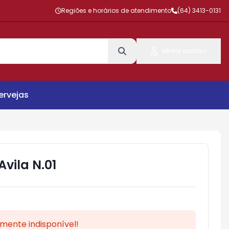
Regiões e horários de atendimento
(64) 3413-0131
Minha conta
ervejas
Avila N.01
mente indisponível!