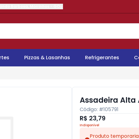
nando Barbosa
,
Morrinhos
-
GO
rtes
Pizzas & Lasanhas
Refrigerantes
C
Assadeira Alta 
Código: #
105791
R$ 23,79
Indisponível
Produto temporaria