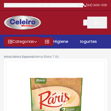
Celeiro Supermercado
-
Av. Coronel Fernando Barbosa
(64) 3413-0131
,
Morrinhos
Categorias
Higiene
Iogurtes
P
Início
Arroz Especial
Arroz Raris 7 Graos Integrais 180gr