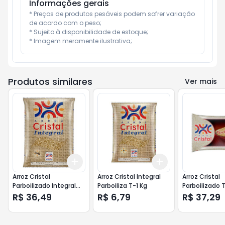
Informações gerais
* Preços de produtos pesáveis podem sofrer variação 
de acordo com o peso;

* Sujeito à disponibilidade de estoque;

* Imagem meramente ilustrativa;
Produtos similares
Ver mais
Add
Add
+
3
+
5
+
10
+
3
+
5
+
10
Arroz Cristal
Arroz Cristal Integral
Arroz Cristal
Parboilizado Integral
Parboiliza T-1 Kg
Parboilizado T
5kg
R$ 36,49
R$ 6,79
R$ 37,29