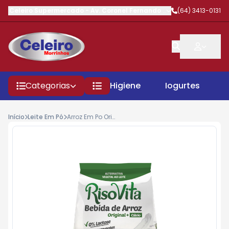
Celeiro Supermercado
-
Av. Coronel Fernando Barbosa
(64) 3413-0131
,
Morrinhos
Categorias
Higiene
Iogurtes
P
Início
Leite Em Pó
Arroz Em Po Original Sache 300gr