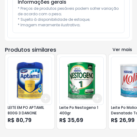
Informações gerais
* Preços de produtos pesáveis podem sofrer variação 
de acordo com o peso;

* Sujeito à disponibilidade de estoque;

* Imagem meramente ilustrativa;
Produtos similares
Ver mais
Add
Add
+
3
+
5
+
10
+
3
+
5
+
10
LEITE EM PO APTAMIL
Leite Po Nestogeno 1
Leite Po Molic
800G 3 DANONE
400gr
Desnatado To
Calcio 2
R$ 80,79
R$ 35,69
R$ 26,99