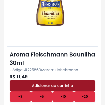
Aroma Fleischmann Baunilha
30ml
Código: #
225860
Marca:
Fleischmann
R$ 11,49
Adicionar ao carrinho
Subtotal:
R$ 0
+
3
+
5
+
10
+
20