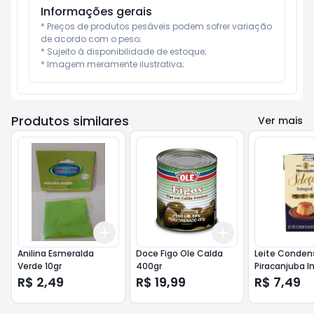
Informações gerais
* Preços de produtos pesáveis podem sofrer variação 
de acordo com o peso;

* Sujeito à disponibilidade de estoque;

* Imagem meramente ilustrativa;
Produtos similares
Ver mais
Add
Add
+
3
+
5
+
10
+
3
+
5
+
10
Anilina Esmeralda
Doce Figo Ole Calda
Leite Conde
Verde 10gr
400gr
Piracanjuba I
395gr
R$ 2,49
R$ 19,99
R$ 7,49