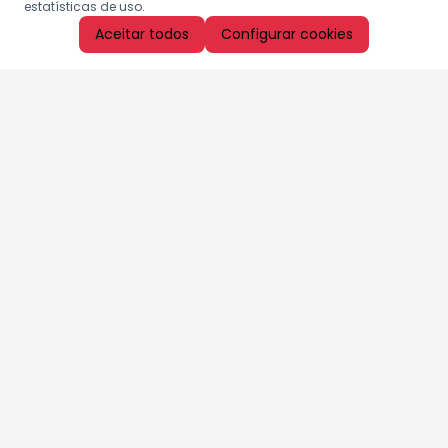
estatísticas de uso.
Aceitar todos
Configurar cookies
Aproveite as nossas promoções!
Cadastre seu e-mail e receba ofertas exclusivas.
QUERO RECEBER