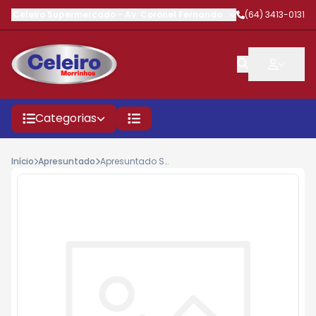
Celeiro Supermercado
-
Av. Coronel Fernando Barbosa
(64) 3413-0131
,
Morrinhos
Categorias
Início
Apresuntado
Apresuntado Sadia Ponta Kg