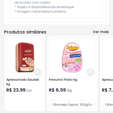
de acordo com o peso;

* Sujeito à disponibilidade de estoque;

* Imagem meramente ilustrativa;
Produtos similares
Ver mais
Add
Add
+
3
+
5
+
10
+
3
kg
+
5
Apresuntado Saudali
Presunto Friato Kg
Apresu
Kg
R$ 23,99
R$ 6,59
R$ 7
/
un
/
kg
1 Bandeja (aprox. 200gr)
1 Ba