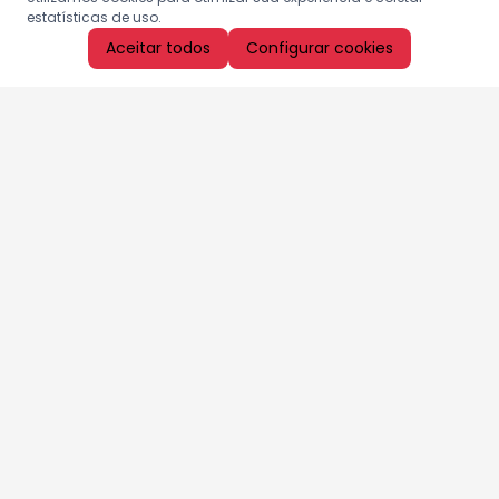
estatísticas de uso.
Aceitar todos
Configurar cookies
Aproveite as nossas promoções!
Cadastre seu e-mail e receba ofertas exclusivas.
QUERO RECEBER