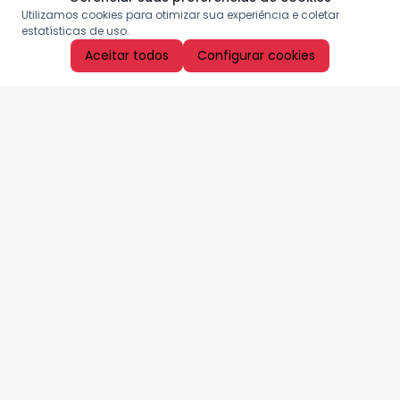
Utilizamos cookies para otimizar sua experiência e coletar
estatísticas de uso.
Aceitar todos
Configurar cookies
Aproveite as nossas promoções!
Cadastre seu e-mail e receba ofertas exclusivas.
QUERO RECEBER