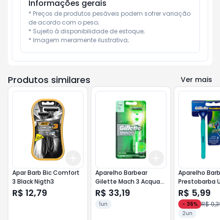
Informações gerais
* Preços de produtos pesáveis podem sofrer variação 
de acordo com o peso;

* Sujeito à disponibilidade de estoque;

* Imagem meramente ilustrativa;
Produtos similares
Ver mais
Add
Add
+
3
+
5
+
10
+
3
+
5
+
10
Apar Barb Bic Comfort
Aparelho Barbear
Aparelho Barb
3 Black Nigth3
Gilette Mach 3 Acqua
Prestobarba U
Sensitive 1x1
Verde 1x1 Un
R$ 12,79
R$ 33,19
R$ 5,99
R$ 9,3
1un
-
36
%
2un