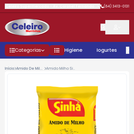
Celeiro Supermercado
-
Av. Coronel Fernando Barbosa
(64) 3413-0131
,
Morrinhos
Categorias
Higiene
Iogurtes
P
Início
Amido De Milho
Amido Milho Sinha Sache 500gr