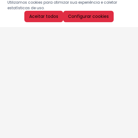
Utilizamos cookies para otimizar sua experiência e coletar
estatísticas de uso.
Aceitar todos
Configurar cookies
Aproveite as nossas promoções!
Cadastre seu e-mail e receba ofertas exclusivas.
QUERO RECEBER