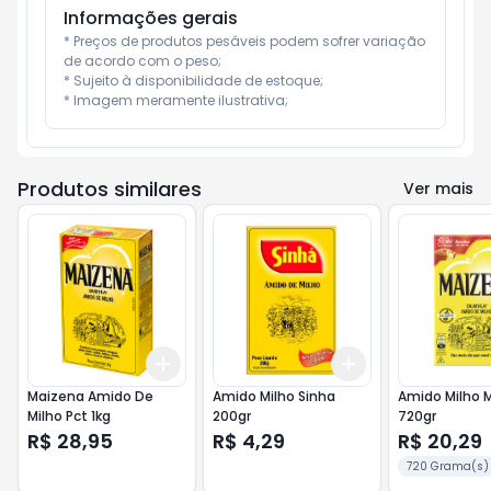
Informações gerais
* Preços de produtos pesáveis podem sofrer variação 
de acordo com o peso;

* Sujeito à disponibilidade de estoque;

* Imagem meramente ilustrativa;
Produtos similares
Ver mais
Add
Add
+
3
+
5
+
10
+
3
+
5
+
10
Maizena Amido De
Amido Milho Sinha
Amido Milho 
Milho Pct 1kg
200gr
720gr
R$ 28,95
R$ 4,29
R$ 20,29
720 Grama(s)