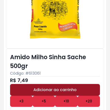
Amido Milho Sinha Sache
500gr
Código: #
613061
R$ 7,49
Adicionar ao carrinho
Subtotal:
R$ 0
+
3
+
5
+
10
+
20