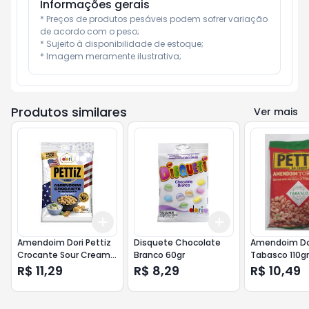
Informações gerais
* Preços de produtos pesáveis podem sofrer variação 
de acordo com o peso;

* Sujeito à disponibilidade de estoque;

* Imagem meramente ilustrativa;
Produtos similares
Ver mais
Add
Add
+
3
+
5
+
10
+
3
+
5
+
10
Amendoim Dori Pettiz
Disquete Chocolate
Amendoim Dor
Crocante Sour Cream
Branco 60gr
Tabasco 110gr
120gr
R$ 11,29
R$ 8,29
R$ 10,49