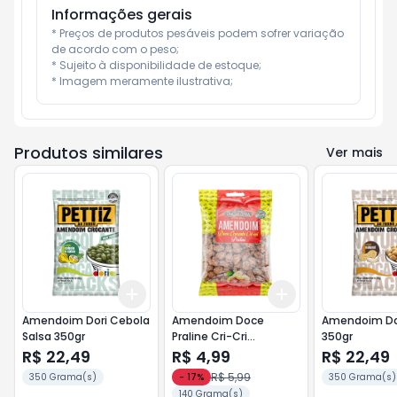
Informações gerais
* Preços de produtos pesáveis podem sofrer variação 
de acordo com o peso;

* Sujeito à disponibilidade de estoque;

* Imagem meramente ilustrativa;
Produtos similares
Ver mais
Add
Add
+
3
+
5
+
10
+
3
+
5
+
10
Amendoim Dori Cebola
Amendoim Doce
Amendoim Dor
Salsa 350gr
Praline Cri-Cri
350gr
Dacolonia 140gr
R$ 22,49
R$ 4,99
R$ 22,49
R$ 5,99
350 Grama(s)
-
17
%
350 Grama(s)
140 Grama(s)