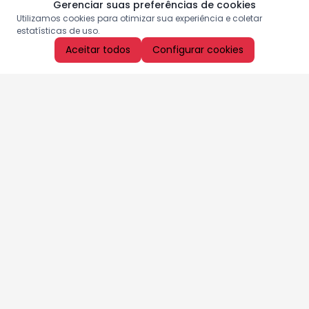
Gerenciar suas preferências de cookies
Utilizamos cookies para otimizar sua experiência e coletar
estatísticas de uso.
Aceitar todos
Configurar cookies
Aproveite as nossas promoções!
Cadastre seu e-mail e receba ofertas exclusivas.
QUERO RECEBER