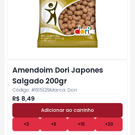
Amendoim Dori Japones
Salgado 200gr
Código: #
615129
Marca:
Dori
R$ 8,49
Adicionar ao carrinho
Subtotal:
R$ 0
+
3
+
5
+
10
+
20