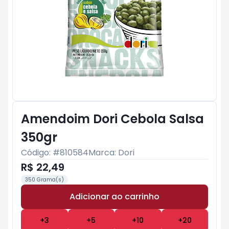
Amendoim Dori Cebola Salsa
350gr
Código: #
810584
Marca:
Dori
R$ 22,49
350 Grama(s)
Adicionar ao carrinho
Subtotal:
R$ 0
+
3
+
5
+
10
+
20