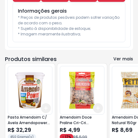
Informações gerais
* Preços de produtos pesáveis podem sofrer variação 
de acordo com o peso;

* Sujeito à disponibilidade de estoque;

* Imagem meramente ilustrativa;
Produtos similares
Ver mais
Add
Add
+
3
+
5
+
10
+
3
+
5
+
10
Pasta Amendoim C/
Amendoim Doce
Amendoim Dor
Avela Amendopower
Praline Cri-Cri
Natural 150gr
500gr
Dacolonia 140gr
R$ 32,29
R$ 4,99
R$ 8,69
R$ 5,99
450 Grama(s)
-
17
%