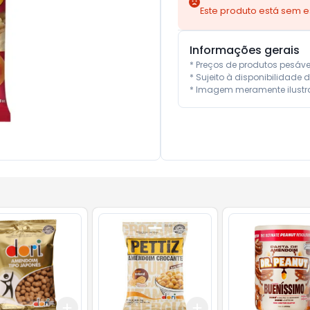
Este produto está sem 
Informações gerais
* Preços de produtos pesáv
* Sujeito à disponibilidade d
* Imagem meramente ilustra
Add
Add
10
+
3
+
5
+
10
+
3
+
5
+
10