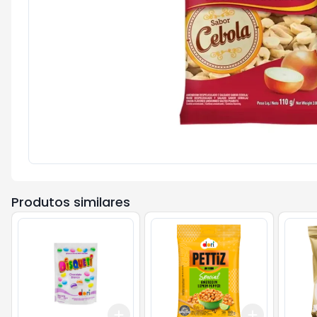
Produtos similares
Add
Add
+
3
+
5
+
10
+
3
+
5
+