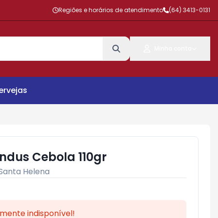
Regiões e horários de atendimento
(64) 3413-0131
Minha conta
ervejas
dus Cebola 110gr
Santa Helena
mente indisponível!