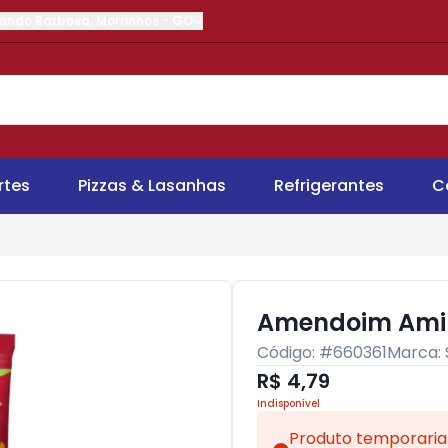
nando Barbosa
,
Morrinhos
-
GO
rtes
Pizzas & Lasanhas
Refrigerantes
C
Amendoim Amin
Código: #
660361
Marca:
R$ 4,79
Indisponível
Produto temporaria