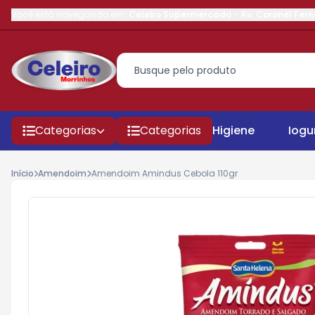
Você está navegando em:
Celeiro Supermercado
-
Av. Coronel Fer
Categorias
Categorias
Higiene
Iogu
Início
Amendoim
Amendoim Amindus Cebola 110gr