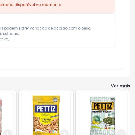
estoque disponível no momento.
eis podem sofrer variação de acordo com o peso;

e estoque;

tiva;
Ver mais
Add
Add
Add
+
3
+
5
+
10
+
3
+
5
+
10
+
3