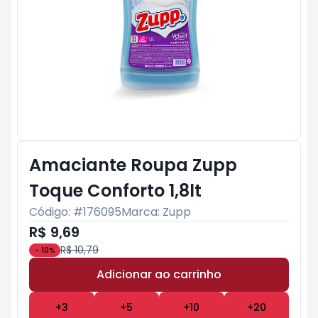
Amaciante Roupa Zupp
Toque Conforto 1,8lt
Código: #
176095
Marca:
Zupp
R$ 9,69
R$ 10,79
-
10
%
Adicionar ao carrinho
Subtotal:
R$ 0
+
3
+
5
+
10
+
20