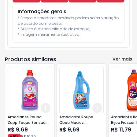
Informações gerais
* Preços de produtos pesáveis podem sofrer variação 
de acordo com o peso;

* Sujeito à disponibilidade de estoque;

* Imagem meramente ilustrativa;
Produtos similares
Ver mais
Add
Add
+
3
+
5
+
10
+
3
+
5
+
10
Amaciante Roupa
Amaciante Roupa
Amaciante R
Zupp Toque Sensual
Qboa Maciez
Bijou Frescor 1
1,8lt
C/Carinho 2l
R$ 9,69
R$ 9,69
R$ 11,79
R$ 10,79
-
10
%