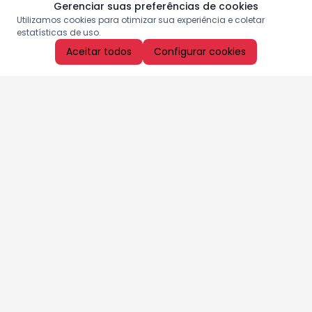
Gerenciar suas preferências de cookies
Utilizamos cookies para otimizar sua experiência e coletar
estatísticas de uso.
Aceitar todos
Configurar cookies
Aproveite as nossas promoções!
Cadastre seu e-mail e receba ofertas exclusivas.
QUERO RECEBER