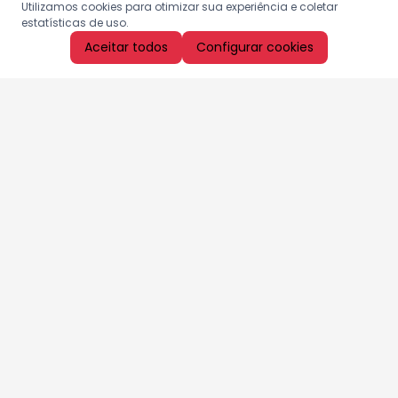
Utilizamos cookies para otimizar sua experiência e coletar
estatísticas de uso.
Aceitar todos
Configurar cookies
Aproveite as nossas promoções!
Cadastre seu e-mail e receba ofertas exclusivas.
QUERO RECEBER