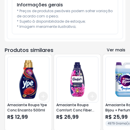
Informações gerais
* Preços de produtos pesáveis podem sofrer variação 
de acordo com o peso;

* Sujeito à disponibilidade de estoque;

* Imagem meramente ilustrativa;
Produtos similares
Ver mais
Add
Add
+
3
+
5
+
10
+
3
+
5
+
10
Amaciante Roupa Ype
Amaciante Roupa
Amaciante R
Conc Encanto 500ml
Comfort Conc Fiber
Bijou + Perfu
Protect 1lt
R$ 12,99
R$ 26,99
R$ 25,99
4979 Grama(s