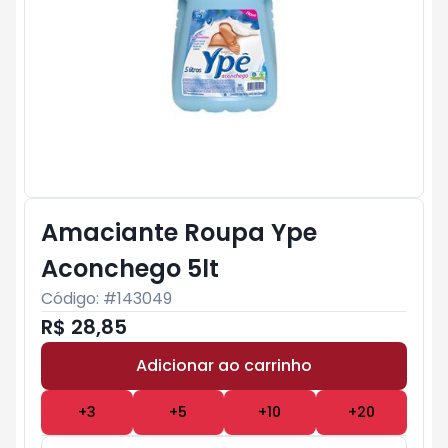
Amaciante Roupa Ype
Aconchego 5lt
Código: #
143049
R$ 28,85
Adicionar ao carrinho
Subtotal:
R$ 0
+
3
+
5
+
10
+
20