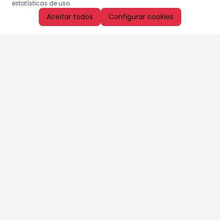
estatísticas de uso.
Aceitar todos
Configurar cookies
Aproveite as nossas promoções!
Cadastre seu e-mail e receba ofertas exclusivas.
QUERO RECEBER