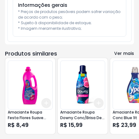
Informações gerais
* Preços de produtos pesáveis podem sofrer variação 
de acordo com o peso;

* Sujeito à disponibilidade de estoque;

* Imagem meramente ilustrativa;
Produtos similares
Ver mais
Add
Add
+
3
+
5
+
10
+
3
+
5
+
10
Amaciante Roupa
Amaciante Roupa
Amaciante R
Festa Flores Suave
Downy Conc/Brisa De
Conc Blue 1lt
Pluma 1,75
Verao 500ml
R$ 8,49
R$ 15,99
R$ 23,99