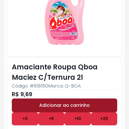
Amaciante Roupa Qboa
Maciez C/Ternura 2l
Código: #
618160
Marca:
Q-BOA
R$ 9,69
Adicionar ao carrinho
Subtotal:
R$ 0
+
3
+
5
+
10
+
20