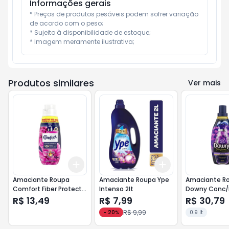
Informações gerais
* Preços de produtos pesáveis podem sofrer variação 
de acordo com o peso;

* Sujeito à disponibilidade de estoque;

* Imagem meramente ilustrativa;
Produtos similares
Ver mais
Add
Add
+
3
+
5
+
10
+
3
+
5
+
10
Amaciante Roupa
Amaciante Roupa Ype
Amaciante R
Comfort Fiber Protect
Intenso 2lt
Downy Conc/M
Lv 500ml Pg 400ml
900ml
R$ 13,49
R$ 7,99
R$ 30,79
R$ 9,99
-
20
%
0.9 lt