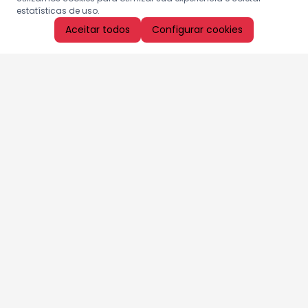
estatísticas de uso.
Aceitar todos
Configurar cookies
Aproveite as nossas promoções!
Cadastre seu e-mail e receba ofertas exclusivas.
QUERO RECEBER