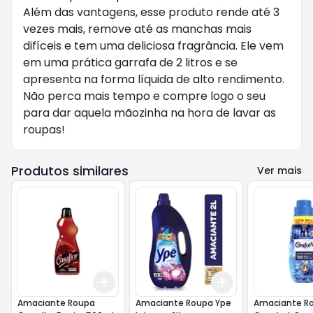
Além das vantagens, esse produto rende até 3 
vezes mais, remove até as manchas mais 
difíceis e tem uma deliciosa fragrância. Ele vem 
em uma prática garrafa de 2 litros e se 
apresenta na forma líquida de alto rendimento. 
Não perca mais tempo e compre logo o seu 
para dar aquela mãozinha na hora de lavar as 
roupas!
Produtos similares
Ver mais
Add
Add
+
3
+
5
+
10
+
3
+
5
+
10
Amaciante Roupa
Amaciante Roupa Ype
Amaciante R