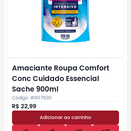
Amaciante Roupa Comfort
Conc Cuidado Essencial
Sache 900ml
Código: #
607630
R$ 22,99
Adicionar ao carrinho
Subtotal:
R$ 0