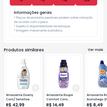
+
3
+
5
+
10
+
20
Informações gerais
* Preços de produtos pesáveis podem sofrer variação 
de acordo com o peso;

* Sujeito à disponibilidade de estoque;

* Imagem meramente ilustrativa;
Produtos similares
Ver mais
Add
Add
+
3
+
5
+
10
+
3
+
5
+
10
Amaciante Downy
Amaciante Roupa
Amaciante R
Conc/ Sensitive
Comfort Conc
Aconchego 2l
Hipoalergenico 1,35l
Lavanda 500ml
Desconto
R$ 42,99
R$ 14,49
R$ 8,49