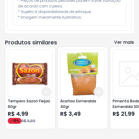
* Preços de produtos pesáveis podem sofrer variação 
de acordo com o peso;

* Sujeito à disponibilidade de estoque;

* Imagem meramente ilustrativa;
Produtos similares
Ver mais
Add
Add
+
3
+
5
+
10
+
3
+
5
+
10
Tempero Sazon Feijao
Acafrao Esmeralda
Pimenta Bod
60gr
40gr
Esmeralda 30
R$ 4,99
R$ 3,49
R$ 21,99
R$ 5,89
-
15
%