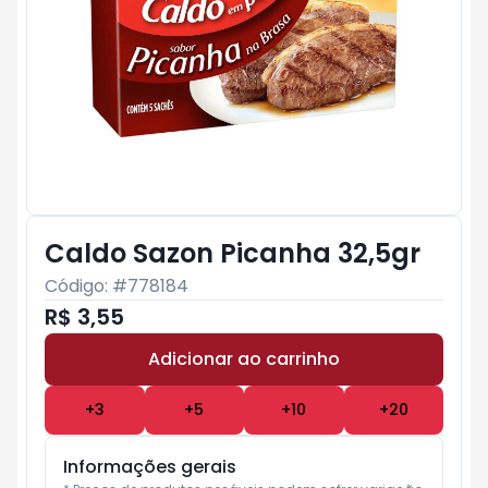
Caldo Sazon Picanha 32,5gr
Código: #
778184
R$ 3,55
Adicionar ao carrinho
Subtotal:
R$ 0
+
3
+
5
+
10
+
20
Informações gerais