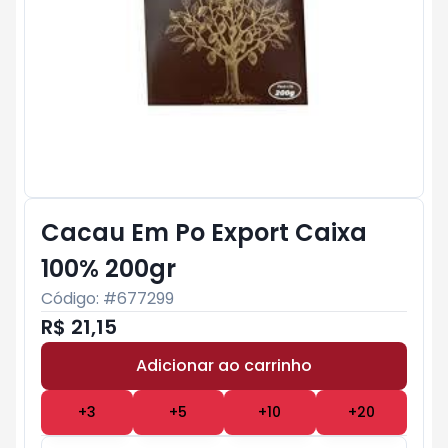
Cacau Em Po Export Caixa
100% 200gr
Código: #
677299
R$ 21,15
Adicionar ao carrinho
Subtotal:
R$ 0
+
3
+
5
+
10
+
20