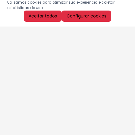
Utilizamos cookies para otimizar sua experiência e coletar
estatísticas de uso.
Aceitar todos
Configurar cookies
Aproveite as nossas promoções!
Cadastre seu e-mail e receba ofertas exclusivas.
QUERO RECEBER