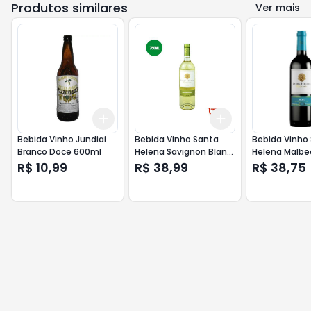
Produtos similares
Ver mais
Add
Add
+
3
+
5
+
10
+
3
+
5
+
10
Bebida Vinho Jundiai
Bebida Vinho Santa
Bebida Vinho
Branco Doce 600ml
Helena Savignon Blan
Helena Malbe
750ml
R$ 10,99
R$ 38,99
R$ 38,75