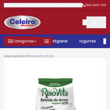
Celeiro Supermercado
-
Av. Coronel Fernando Barbosa
(64) 3413-0131
,
Morrinhos
Categorias
Higiene
Iogurtes
P
Início
Leite Em Pó
Arroz Em Po Original Sache 300gr