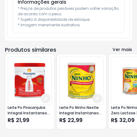
Informações gerais
* Preços de produtos pesáveis podem sofrer variação 
de acordo com o peso;

* Sujeito à disponibilidade de estoque;

* Imagem meramente ilustrativa;
Produtos similares
Ver mais
Add
Add
+
3
+
5
+
10
+
3
+
5
+
10
Leite Po Piracanjuba
Leite Po Ninho Nestle
Leite Po Ninh
Integral Instantaneo
Integral Instantaneo
Zero Lactose 
380gr
380gr
R$ 21,99
R$ 22,99
R$ 32,09