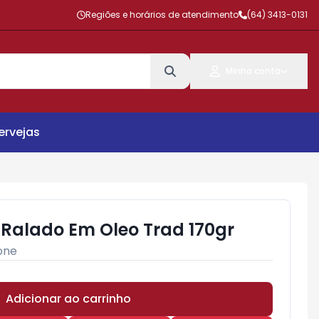
Regiões e horários de atendimento
(64) 3413-0131
Minha conta
ervejas
Ralado Em Oleo Trad 170gr
one
Adicionar ao carrinho
Subtotal:
R$ 0,00