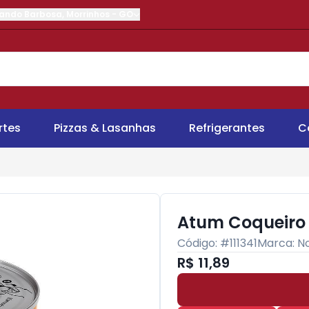
nando Barbosa
,
Morrinhos
-
GO
rtes
Pizzas & Lasanhas
Refrigerantes
C
Atum Coqueiro 
Código: #
111341
Marca:
N
R$ 11,89