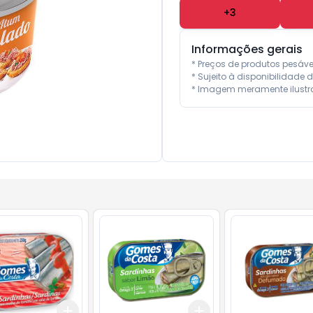
+
3
Informações gerais
* Preços de produtos pesáv
* Sujeito à disponibilidade d
* Imagem meramente ilustra
Add
Add
10
+
3
+
5
+
10
+
3
+
5
+
10