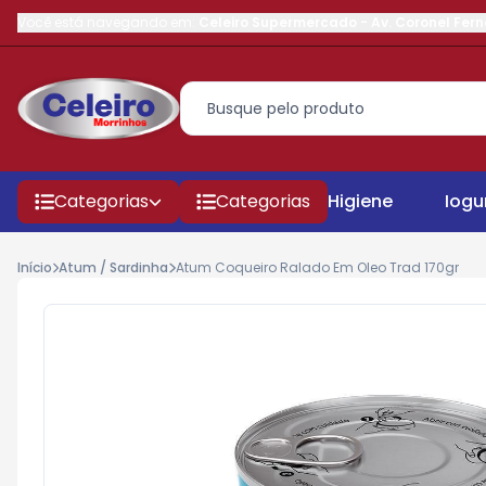
Você está navegando em:
Celeiro Supermercado
-
Av. Coronel Fer
Categorias
Categorias
Higiene
Iogu
Início
Atum / Sardinha
Atum Coqueiro Ralado Em Oleo Trad 170gr