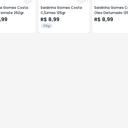
ha Gomes Costa
Sardinha Gomes Costa
Sardinha Gomes C
Tomate 250gr
C/Limao 125gr
Oleo Defumado 12
,99
R$ 8,99
R$ 8,99
125gr