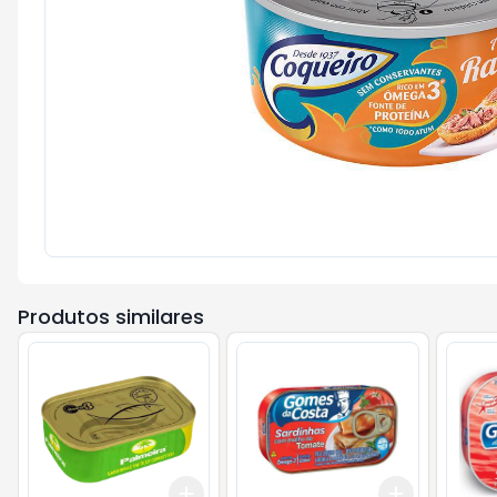
Produtos similares
Add
Add
+
3
+
5
+
10
+
3
+
5
+