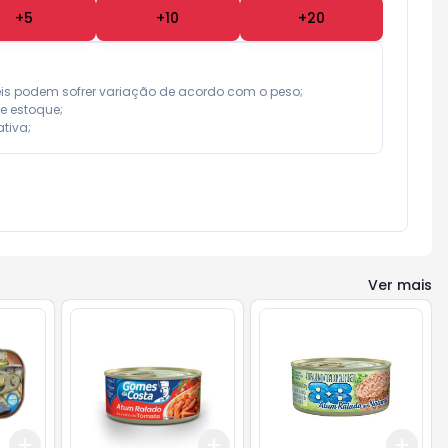
+
5
+
10
+
20
eis podem sofrer variação de acordo com o peso;

e estoque;

tiva;
Ver mais
Add
Add
Add
+
3
+
5
+
10
+
3
+
5
+
10
+
3