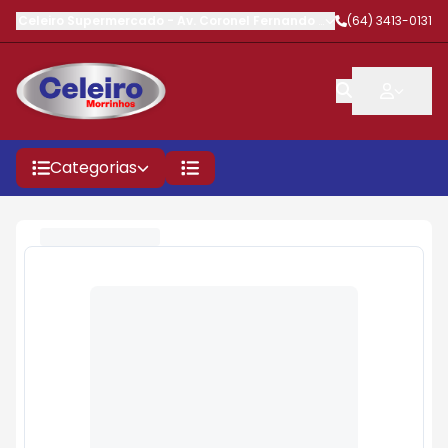
Celeiro Supermercado
-
Av. Coronel Fernando Barbosa
(64) 3413-0131
,
Morrinhos
Categorias