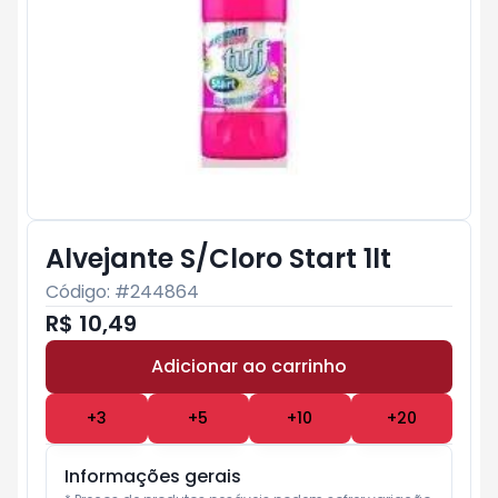
Alvejante S/Cloro Start 1lt
Código: #
244864
R$ 10,49
Adicionar ao carrinho
Subtotal:
R$ 0
+
3
+
5
+
10
+
20
Informações gerais