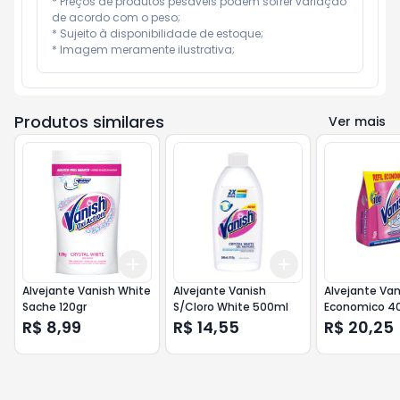
* Preços de produtos pesáveis podem sofrer variação 
de acordo com o peso;

* Sujeito à disponibilidade de estoque;

* Imagem meramente ilustrativa;
Produtos similares
Ver mais
Add
Add
+
3
+
5
+
10
+
3
+
5
+
10
Alvejante Vanish White
Alvejante Vanish
Alvejante Vani
Sache 120gr
S/Cloro White 500ml
Economico 4
R$ 8,99
R$ 14,55
R$ 20,25