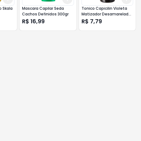
 Skala
Mascara Capilar Seda
Tonico Capicilin Violeta
Cachos Definidos 300gr
Matizador Desamarelador
Display 20ml
R$ 16,99
R$ 7,79