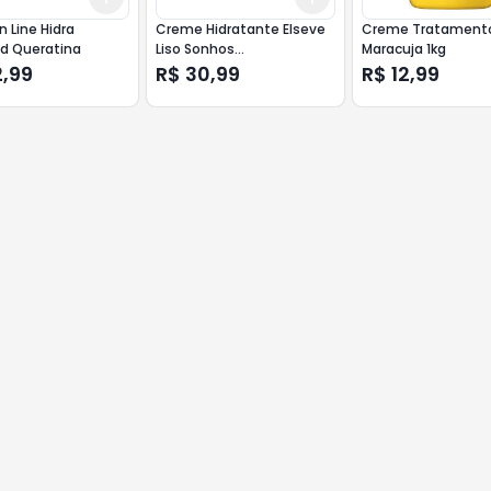
n Line Hidra
Creme Hidratante Elseve
Creme Tratamento
d Queratina
Liso Sonhos
Maracuja 1kg
Aha+queratina 300gr
2,99
R$ 30,99
R$ 12,99