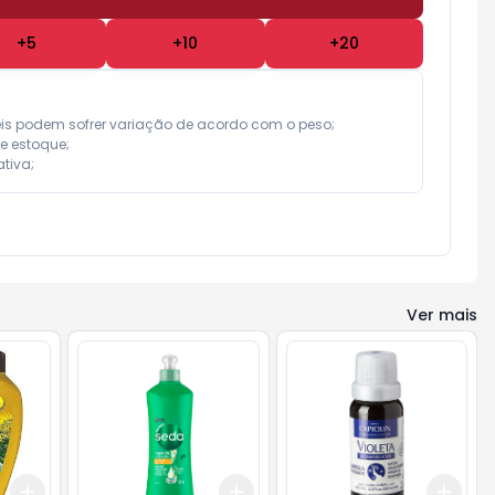
+
5
+
10
+
20
eis podem sofrer variação de acordo com o peso;

e estoque;

tiva;
Ver mais
Add
Add
Add
+
3
+
5
+
10
+
3
+
5
+
10
+
3