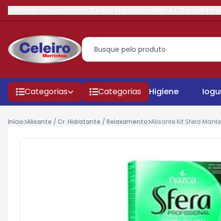
Você está navegando em:
Celeiro Supermercado
-
Av. Coronel Fer
Categorias
Categorias
Higiene
Iogu
Início
Alisante / Cr. Hidratante / Relaxamento
Alisante Kit Sfera Man