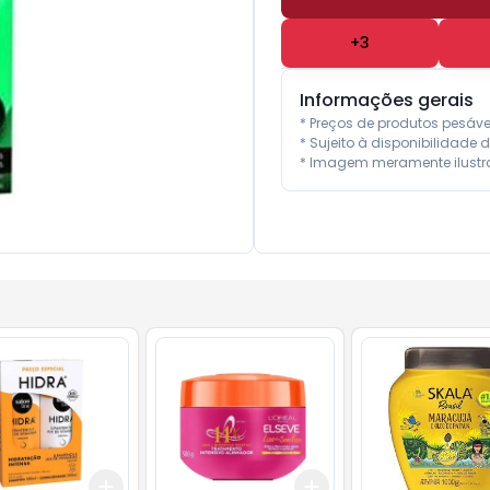
+
3
Informações gerais
* Preços de produtos pesáv
* Sujeito à disponibilidade d
* Imagem meramente ilustra
Add
Add
10
+
3
+
5
+
10
+
3
+
5
+
10