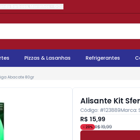
nando Barbosa
,
Morrinhos
-
GO
rtes
Pizzas & Lasanhas
Refrigerantes
C
teiga Abacate 80gr
Alisante Kit Sf
Código: #
123889
Marca:
R$ 15,99
R$ 19,99
-
20
%