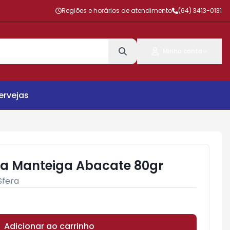
Regiões e horários de atendimento
(64) 3413-0131
Minha conta
ervejas
era Manteiga Abacate 80gr
Sfera
Adicionar ao carrinho
Subtotal:
R$ 0,00