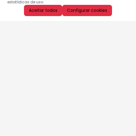
estatísticas de uso.
Aceitar todos
Configurar cookies
Aproveite as nossas promoções!
Cadastre seu e-mail e receba ofertas exclusivas.
QUERO RECEBER