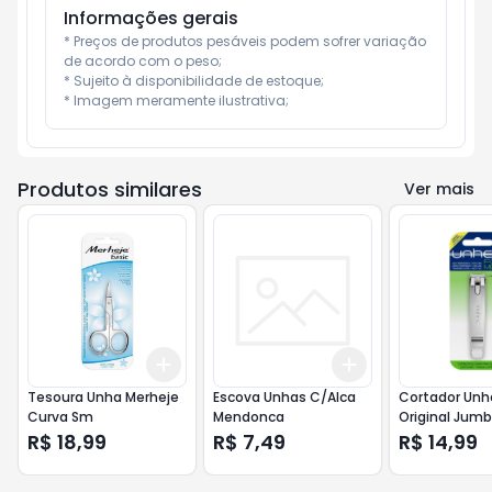
Informações gerais
* Preços de produtos pesáveis podem sofrer variação 
de acordo com o peso;

* Sujeito à disponibilidade de estoque;

* Imagem meramente ilustrativa;
Produtos similares
Ver mais
Add
Add
+
3
+
5
+
10
+
3
+
5
+
10
Tesoura Unha Merheje
Escova Unhas C/Alca
Cortador Unh
Curva Sm
Mendonca
Original Jum
Blister
R$ 18,99
R$ 7,49
R$ 14,99