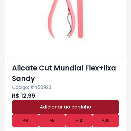
Alicate Cut Mundial Flex+lixa
Sandy
Código: #
460923
R$ 12,99
Adicionar ao carrinho
Subtotal:
R$ 0
+
3
+
5
+
10
+
20