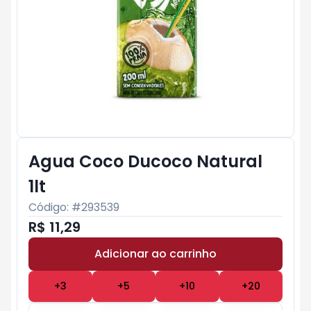
Agua Coco Ducoco Natural
1lt
Código: #
293539
R$ 11,29
Adicionar ao carrinho
Subtotal:
R$ 0
+
3
+
5
+
10
+
20