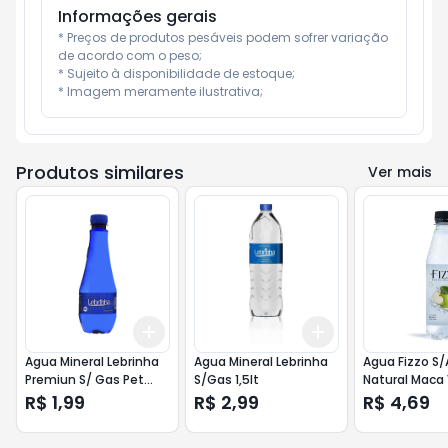
Informações gerais
* Preços de produtos pesáveis podem sofrer variação 
de acordo com o peso;

* Sujeito à disponibilidade de estoque;

* Imagem meramente ilustrativa;
Produtos similares
Ver mais
Add
Add
+
3
+
5
+
10
+
3
+
5
+
10
Agua Mineral Lebrinha
Agua Mineral Lebrinha
Agua Fizzo S/
Premiun S/ Gas Pet
S/Gas 1,5lt
Natural Maca
350ml
280ml
R$ 1,99
R$ 2,99
R$ 4,69