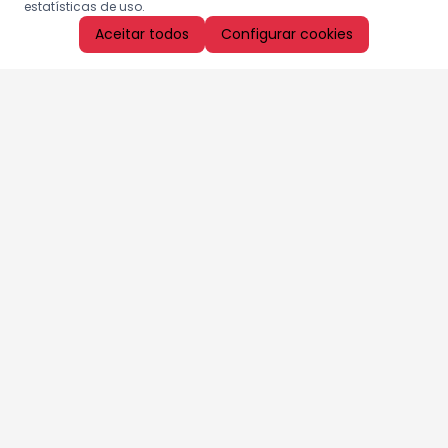
estatísticas de uso.
Aceitar todos
Configurar cookies
Aproveite as nossas promoções!
Cadastre seu e-mail e receba ofertas exclusivas.
QUERO RECEBER