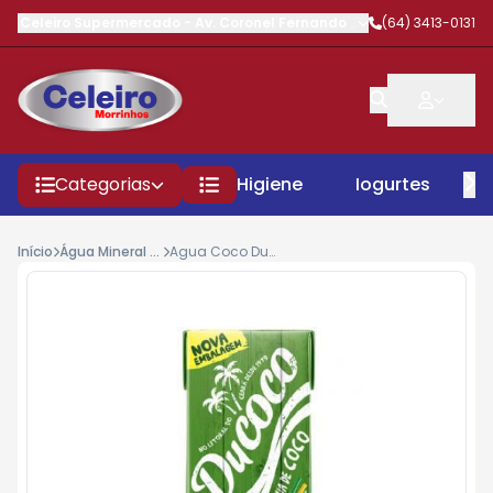
Celeiro Supermercado
-
Av. Coronel Fernando Barbosa
(64) 3413-0131
,
Morrinhos
Categorias
Higiene
Iogurtes
P
Início
Água Mineral / Coco / Tonica
Agua Coco Ducoco Natural 1lt