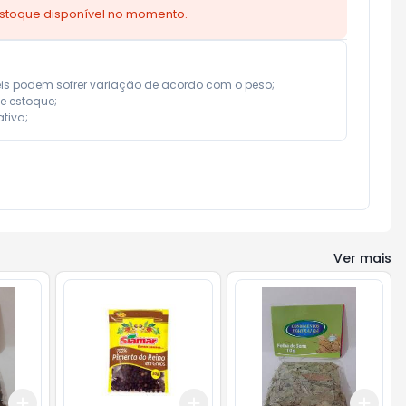
estoque disponível no momento.
eis podem sofrer variação de acordo com o peso;

e estoque;

tiva;
Ver mais
Add
Add
Add
+
3
+
5
+
10
+
3
+
5
+
10
+
3