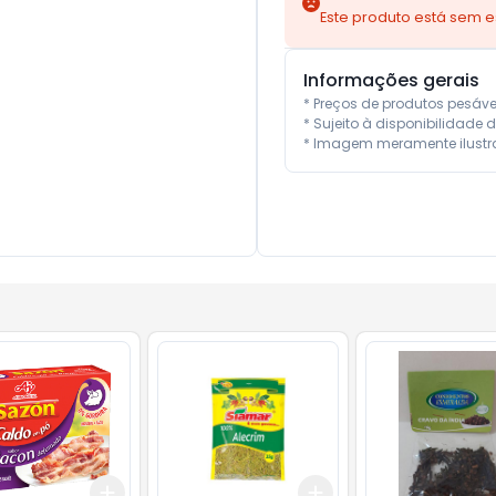
Este produto está sem 
Informações gerais
* Preços de produtos pesáv
* Sujeito à disponibilidade d
* Imagem meramente ilustra
Add
Add
10
+
3
+
5
+
10
+
3
+
5
+
10