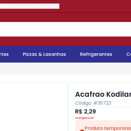
nando Barbosa
,
Morrinhos
-
GO
rtes
Pizzas & Lasanhas
Refrigerantes
C
Acafrao Kodila
Código: #
311723
R$ 2,29
Indisponível
Produto temporaria