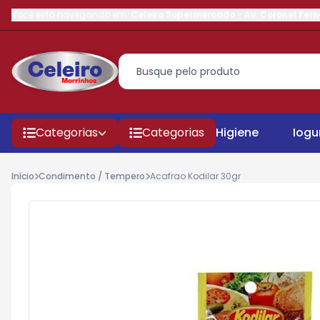
Você está navegando em:
Celeiro Supermercado
-
Av. Coronel Fer
Categorias
Categorias
Higiene
Iogu
Início
Condimento / Tempero
Acafrao Kodilar 30gr