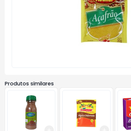
Produtos similares
Add
Add
+
3
+
5
+
10
+
3
+
5
+