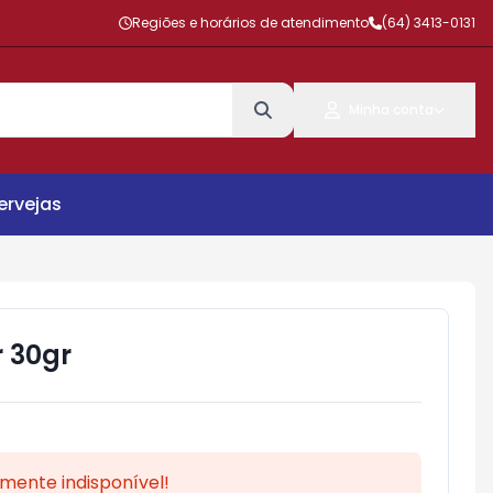
Regiões e horários de atendimento
(64) 3413-0131
Minha conta
ervejas
r 30gr
mente indisponível!