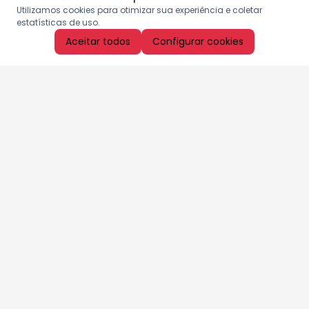
Utilizamos cookies para otimizar sua experiência e coletar
estatísticas de uso.
Aceitar todos
Configurar cookies
Aproveite as nossas promoções!
Cadastre seu e-mail e receba ofertas exclusivas.
QUERO RECEBER