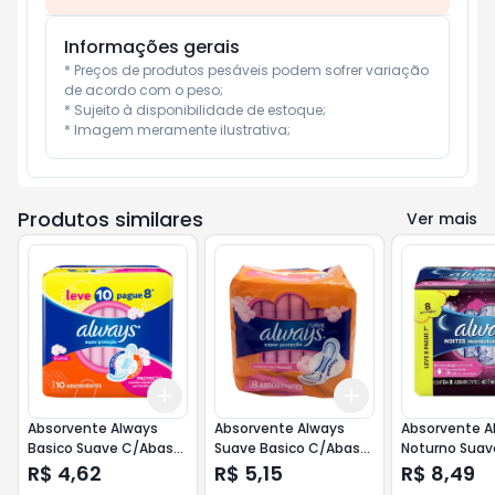
Informações gerais
* Preços de produtos pesáveis podem sofrer variação 
de acordo com o peso;

* Sujeito à disponibilidade de estoque;

* Imagem meramente ilustrativa;
Produtos similares
Ver mais
Add
Add
+
3
+
5
+
10
+
3
+
5
+
10
Absorvente Always
Absorvente Always
Absorvente A
Basico Suave C/Abas
Suave Basico C/Abas
Noturno Suav
L10 P8
8x1
L8 P7 Pr
R$ 4,62
R$ 5,15
R$ 8,49