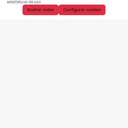
estatísticas de uso.
Aceitar todos
Configurar cookies
Aproveite as nossas promoções!
Cadastre seu e-mail e receba ofertas exclusivas.
QUERO RECEBER