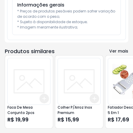
Informações gerais
* Preços de produtos pesáveis podem sofrer variação 
de acordo com o peso;

* Sujeito à disponibilidade de estoque;

* Imagem meramente ilustrativa;
Produtos similares
Ver mais
Add
Add
+
3
+
5
+
10
+
3
+
5
+
10
Faca De Mesa
Colher P/Arroz Inox
Fatiador Des
Conjunto 2pcs
Premium
5 Em 1
R$ 19,99
R$ 15,99
R$ 17,69