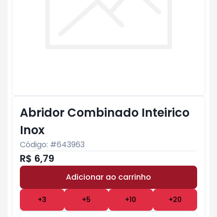
Abridor Combinado Inteirico
Inox
Código: #
643963
R$ 6,79
Adicionar ao carrinho
Subtotal:
R$ 0
+
3
+
5
+
10
+
20